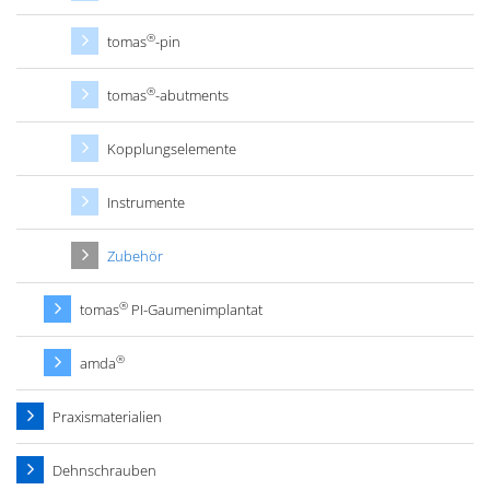
®
tomas
-pin
®
tomas
-abutments
Kopplungselemente
Instrumente
Zubehör
®
tomas
PI-Gaumenimplantat
®
amda
Praxismaterialien
Dehnschrauben