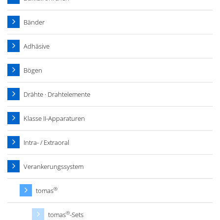
Bänder
Adhäsive
Bögen
Drähte · Drahtelemente
Klasse II-Apparaturen
Intra- / Extraoral
Verankerungssystem
®
tomas
®
tomas
-Sets