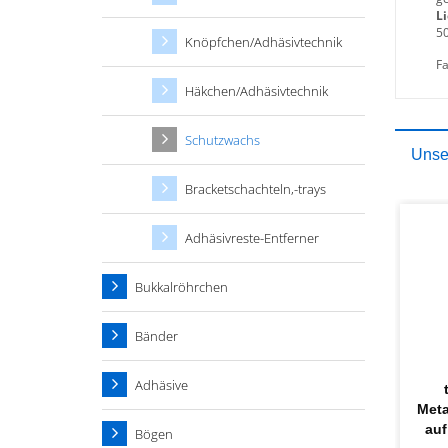
Li
50
Knöpfchen/Adhäsivtechnik
F
Häkchen/Adhäsivtechnik
Schutzwachs
Unser
Bracketschachteln,-trays
Adhäsivreste-Entferner
Bukkalröhrchen
Bänder
Adhäsive
Meta
auf
Bögen