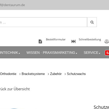
uf@dentaurum.de
Bestellformular
Schnellbestellung
HNTECHNIK
WISSEN · PRAXISMARKETING
SERVICE
S
Orthodontie
Bracketsysteme
Zubehör
Schutzwachs
ück zur Übersicht
Schutz