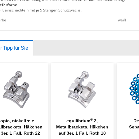
eferform:
 Kleinschachteln mit je 5 Stangen Schutzwachs.
arbe
weiß
 Tipp für Sie
®
topic, nickelfreie
equilibrium
2,
De
llbrackets, Häkchen
Metallbrackets, Häkchen
Sepa
 3er, 1 Fall, Roth 22
auf 3er, 1 Fall, Roth 18