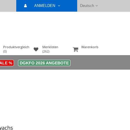
ANMELDEN
Deutsch
Produktvergleich
Merklisten
Warenkorb
(0)
(262)
ALE %
DGKFO 2026 ANGEBOTE
wachs