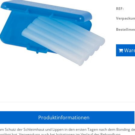
REF:
Verpackun
Bestellme
Ware
Produktinformationen
m Schutz der Schleimhaut und Lippen in den ersten Tagen nach dem Bonding der 
wöhnt hat. Verwendung auch bei Irritationen im Verlauf der Behandlung.