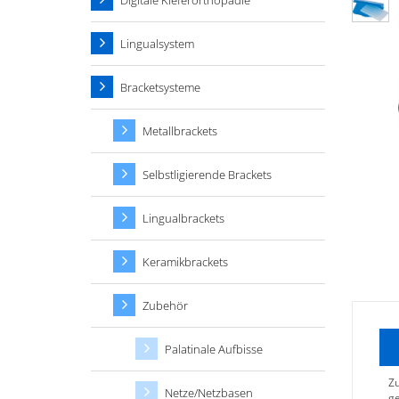
Digitale Kieferorthopädie
Lingualsystem
Bracketsysteme
Metallbrackets
Selbstligierende Brackets
Lingualbrackets
Keramikbrackets
Zubehör
Palatinale Aufbisse
Zu
Netze/Netzbasen
ge