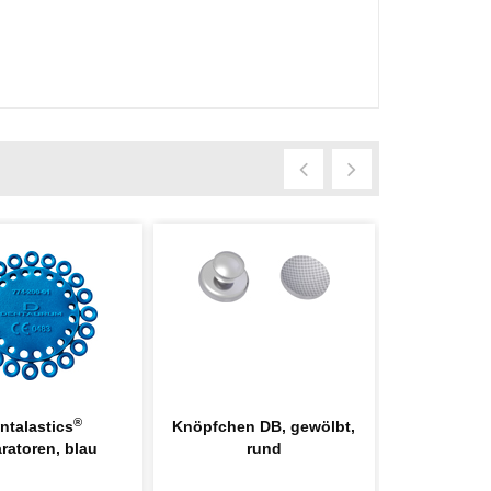
®
ntalastics
Knöpfchen DB, gewölbt,
remanium
ratoren, blau
rund
Ligatur, r
14,