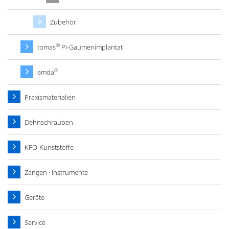
Zubehör
®
tomas
PI-Gaumenimplantat
®
amda
Praxismaterialien
Dehnschrauben
KFO-Kunststoffe
Zangen · Instrumente
Geräte
Service