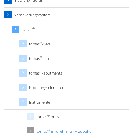
Intra- / Extraoral
Verankerungssystem
®
tomas
®
tomas
-Sets
®
tomas
-pin
®
tomas
-abutments
Kopplungselemente
Instrumente
®
tomas
-drills
®
tomas
-Eindrehhilfen + Zubehör