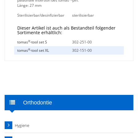
palatinale Insertion des tomas
-pin.
Länge: 27 mm
Sterilisierbar/desinfizierbar
sterilisierbar
Dieser Artikel ist auch als Bestandteil folgender
Sortimente erhältlich:
®
tomas
-tool set S
302-251-00
®
tomas
-tool set XL
302-151-00
Orthodontie
Hygiene