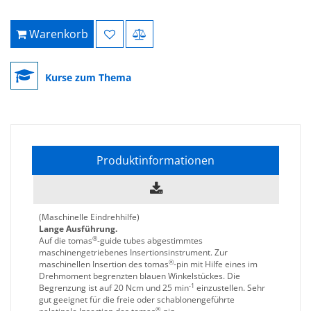
Warenkorb
Kurse zum Thema
Produktinformationen
(Maschinelle Eindrehhilfe)
Lange Ausführung.
®
Auf die tomas
-guide tubes abgestimmtes
maschinengetriebenes Insertionsinstrument. Zur
®
maschinellen Insertion des tomas
-pin mit Hilfe eines im
Drehmoment begrenzten blauen Winkelstückes. Die
-1
Begrenzung ist auf 20 Ncm und 25 min
einzustellen. Sehr
gut geeignet für die freie oder schablonengeführte
®