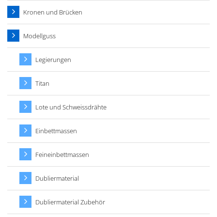
Kronen und Brücken
Modellguss
Legierungen
Titan
Lote und Schweissdrähte
Einbettmassen
Feineinbettmassen
Dubliermaterial
Dubliermaterial Zubehör