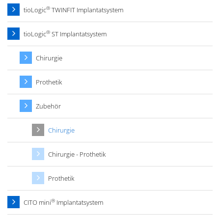
®
tioLogic
TWINFIT Implantatsystem
®
tioLogic
ST Implantatsystem
Chirurgie
Prothetik
Zubehör
Chirurgie
Chirurgie - Prothetik
Prothetik
®
CITO mini
Implantatsystem