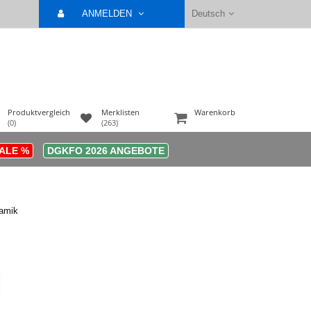
ANMELDEN
Deutsch
Produktvergleich
Merklisten
Warenkorb
(0)
(263)
ALE %
DGKFO 2026 ANGEBOTE
ramik