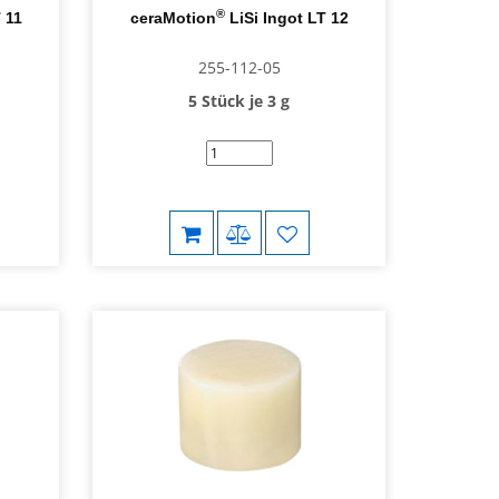
®
 11
ceraMotion
LiSi Ingot LT 12
255-112-05
5 Stück je 3 g