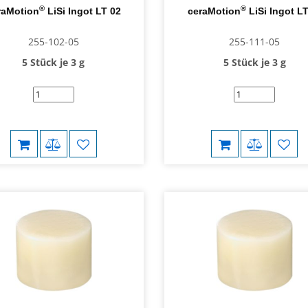
®
®
raMotion
LiSi Ingot LT 02
ceraMotion
LiSi Ingot LT
255-102-05
255-111-05
5 Stück je 3 g
5 Stück je 3 g