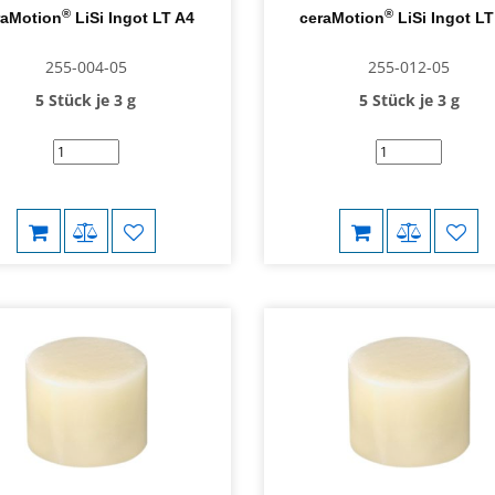
®
®
raMotion
LiSi Ingot LT A4
ceraMotion
LiSi Ingot L
255-004-05
255-012-05
5 Stück je 3 g
5 Stück je 3 g