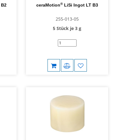
®
T B2
ceraMotion
LiSi Ingot LT B3
255-013-05
5 Stück je 3 g