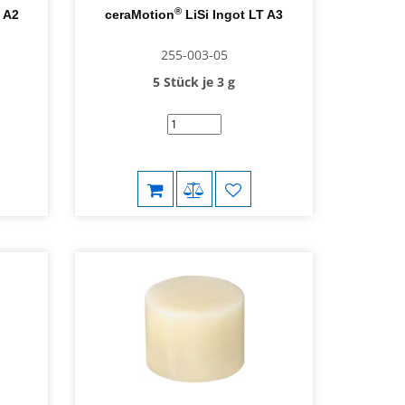
®
 A2
ceraMotion
LiSi Ingot LT A3
255-003-05
5 Stück je 3 g