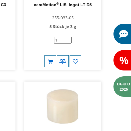
®
T C3
ceraMotion
LiSi Ingot LT D3
255-033-05
5 Stück je 3 g
%
DGKFO
2026