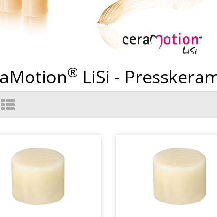
®
raMotion
LiSi - Presskeram