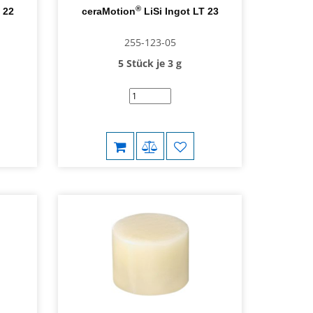
®
 22
ceraMotion
LiSi Ingot LT 23
255-123-05
5 Stück je 3 g