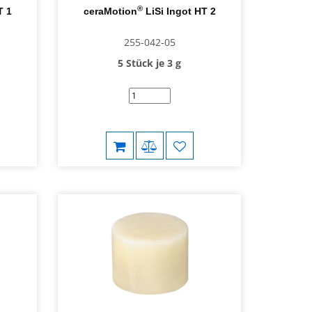
®
T 1
ceraMotion
LiSi Ingot HT 2
255-042-05
5 Stück je 3 g