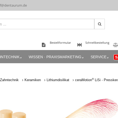
uf@dentaurum.de
Bestellformular
Schnellbestellung
HNTECHNIK
WISSEN · PRAXISMARKETING
SERVICE
S
®
Zahntechnik
Keramiken
Lithiumdisilikat
ceraMotion
LiSi - Presske