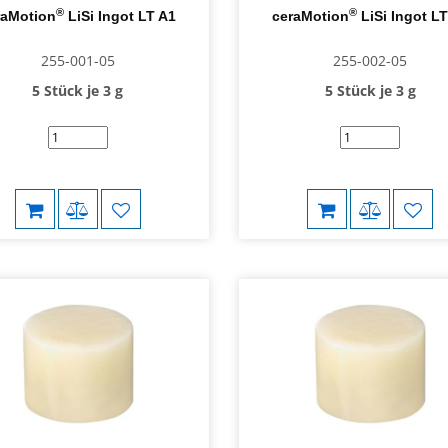
®
®
raMotion
LiSi Ingot LT A1
ceraMotion
LiSi Ingot LT
255-001-05
255-002-05
5 Stück je 3 g
5 Stück je 3 g