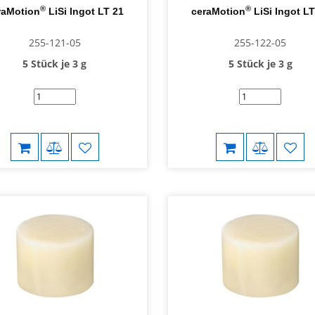
®
®
raMotion
LiSi Ingot LT 21
ceraMotion
LiSi Ingot LT
255-121-05
255-122-05
5 Stück je 3 g
5 Stück je 3 g