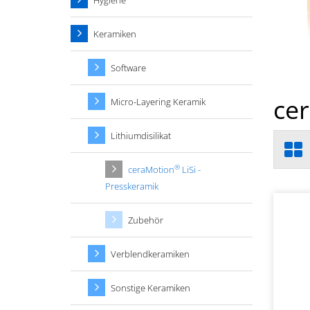
Hygiene
Keramiken
Software
ce
Micro-Layering Keramik
Lithiumdisilikat
®
ceraMotion
LiSi -
Presskeramik
Zubehör
Verblendkeramiken
Sonstige Keramiken