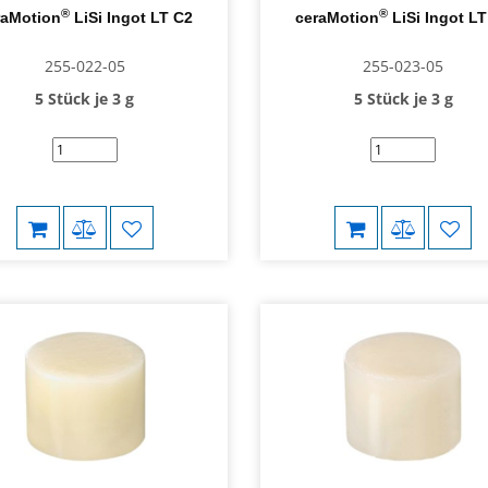
®
®
raMotion
LiSi Ingot LT C2
ceraMotion
LiSi Ingot L
255-022-05
255-023-05
5 Stück je 3 g
5 Stück je 3 g