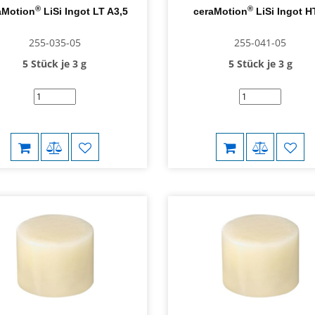
®
®
aMotion
LiSi Ingot LT A3,5
ceraMotion
LiSi Ingot H
255-035-05
255-041-05
5 Stück je 3 g
5 Stück je 3 g