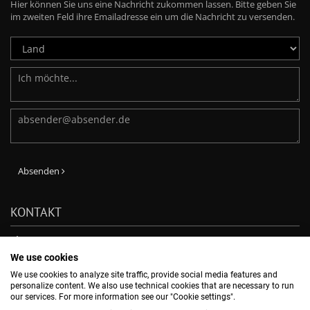
Hier können Sie uns eine Nachricht zukommen lassen. Bitte geben Sie
im zweiten Feld ihre Emailadresse ein um die Nachricht zu versenden.
Absenden
KONTAKT
Phone: +49-7231-803-210
E-Mail:
verkauf@dentaurum.de
We use cookies
DENTAURUM GmbH & Co. KG
We use cookies to analyze site traffic, provide social media features and
Turnstr. 31, 75228 Ispringen, -
personalize content. We also use technical cookies that are necessary to run
our services. For more information see our "Cookie settings".