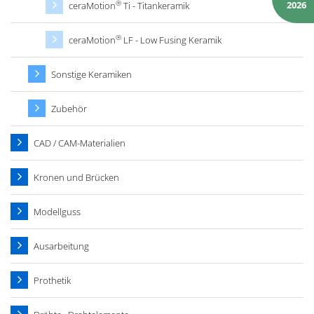
®
2026
ceraMotion
Ti - Titankeramik
®
ceraMotion
LF - Low Fusing Keramik
Sonstige Keramiken
Zubehör
CAD / CAM-Materialien
Kronen und Brücken
Modellguss
Ausarbeitung
Prothetik