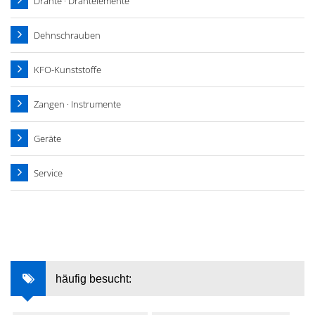
Drähte · Drahtelemente
Dehnschrauben
KFO-Kunststoffe
Zangen · Instrumente
Geräte
Service
häufig besucht: