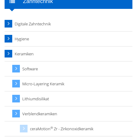
Zahntechnik
Digitale Zahntechnik
Hygiene
Keramiken
Software
Micro-Layering Keramik
Lithiumdisilikat
Verblendkeramiken
®
ceraMotion
Zr - Zirkonoxidkeramik