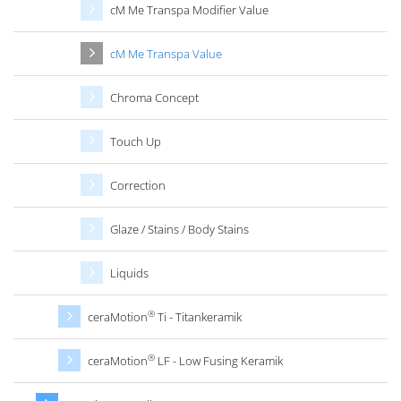
cM Me Transpa Modifier Value
cM Me Transpa Value
Chroma Concept
Touch Up
Correction
Glaze / Stains / Body Stains
Liquids
®
ceraMotion
Ti - Titankeramik
®
ceraMotion
LF - Low Fusing Keramik