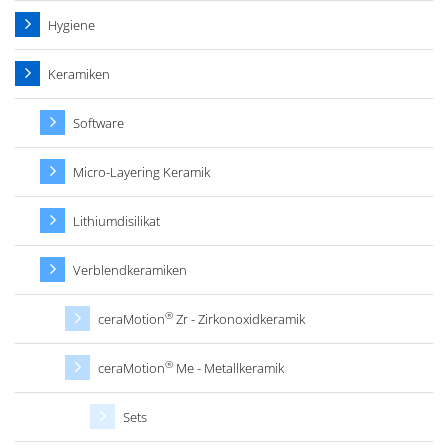
Hygiene
Keramiken
Software
Micro-Layering Keramik
Lithiumdisilikat
Verblendkeramiken
®
ceraMotion
Zr - Zirkonoxidkeramik
®
ceraMotion
Me - Metallkeramik
Sets