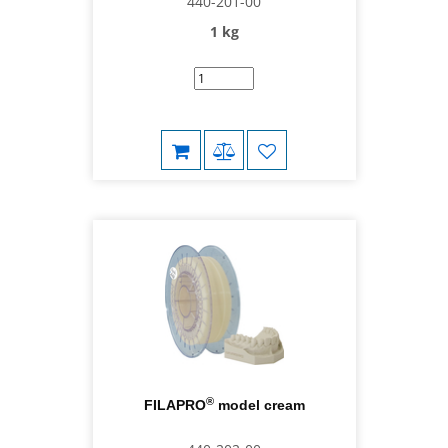
440-201-00
1 kg
®
FILAPRO
model cream