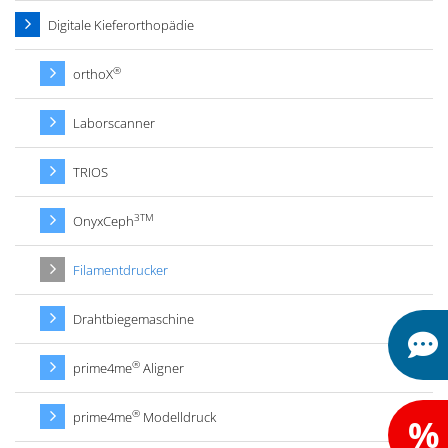
Digitale Kieferorthopädie
®
orthoX
Laborscanner
TRIOS
3TM
OnyxCeph
Filamentdrucker
Drahtbiegemaschine
®
prime4me
Aligner
®
prime4me
Modelldruck
%