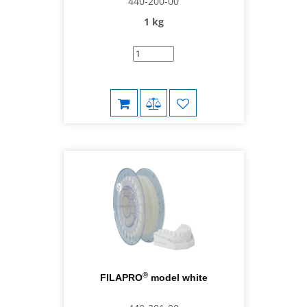
440-200-00
1 kg
®
FILAPRO
model white