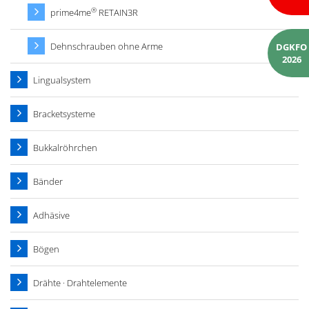
®
prime4me
RETAIN3R
Dehnschrauben ohne Arme
DGKFO
2026
Lingualsystem
Bracketsysteme
Bukkalröhrchen
Bänder
Adhäsive
Bögen
Drähte · Drahtelemente