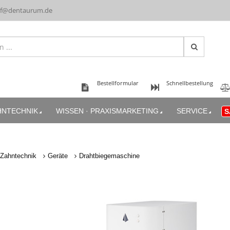
uf@dentaurum.de
Bestellformular
Schnellbestellung
HNTECHNIK
WISSEN · PRAXISMARKETING
SERVICE
S
Zahntechnik
Geräte
Drahtbiegemaschine