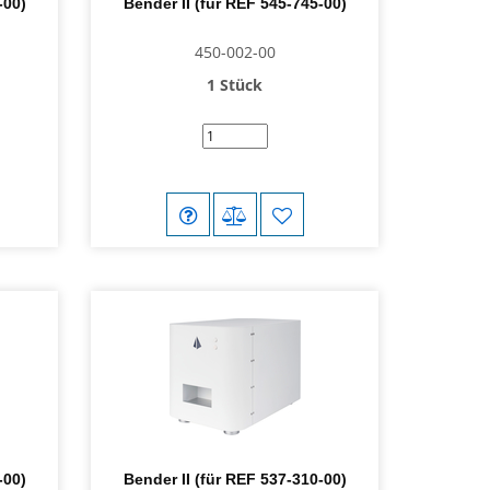
-00)
Bender II (für REF 545-745-00)
450-002-00
1 Stück
-00)
Bender II (für REF 537-310-00)