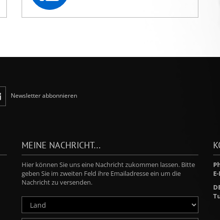
Newsletter abbonnieren
MEINE NACHRICHT...
K
Hier können Sie uns eine Nachricht zukommen lassen. Bitte
Ph
geben Sie im zweiten Feld ihre Emailadresse ein um die
E-
Nachricht zu versenden.
D
Tu