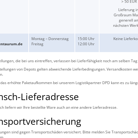
> 50 EUR
Lieferung 
Großraum Ma
generell a
nächsten Werk
Montag – Donnerstag
15:00 Uhr
Keine Lieferko
entaurum.de
Freitag
12:00 Uhr
ellungen, die bei uns eintreffen, verlassen bei Lieferfähigkeit noch am selben T
tellungen von Depots gelten abweichende Lieferbedingungen. Versandkosten werd
n.
 das erhöhte Paketaufkommen bei unserem Logistikpartner DPD kann es zu läng
sch-Lieferadresse
h liefern wir Ihre bestellte Ware auch an eine andere Lieferadresse.
nsportversicherung
ungen sind gegen Transportschäden versichert. Bitte melden Sie Transportschä
um.