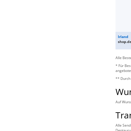
Irland
shop.d
Alle Best
* Für Bes
angebote
** Durch
Wun
Auf Wunsc
Tra
Alle Send
Dentaur