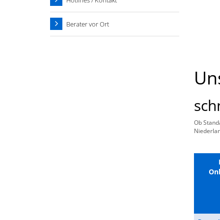
Hotlines / Kontakt
Berater vor Ort
Uns
sch
Ob Standa
Niederlan
Onl