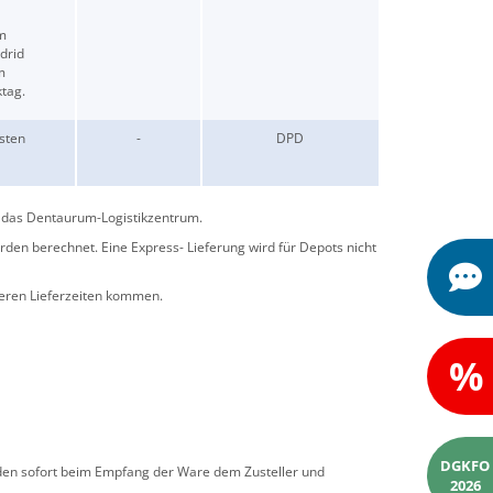
im
drid
m
tag.
sten
-
DPD
ag das Dentaurum-Logistikzentrum.
en berechnet. Eine Express- Lieferung wird für Depots nicht
eren Lieferzeiten kommen.
%
DGKFO
den sofort beim Empfang der Ware dem Zusteller und
2026