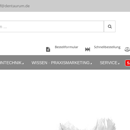
uf@dentaurum.de
Bestellformular
Schnellbestellung
HNTECHNIK
WISSEN · PRAXISMARKETING
SERVICE
S