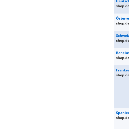
Deutsc
shop.d
Österre
shop.d
Schwei
shop.d
Benelu
shop.d
Frankre
shop.d
Spanie
shop.d