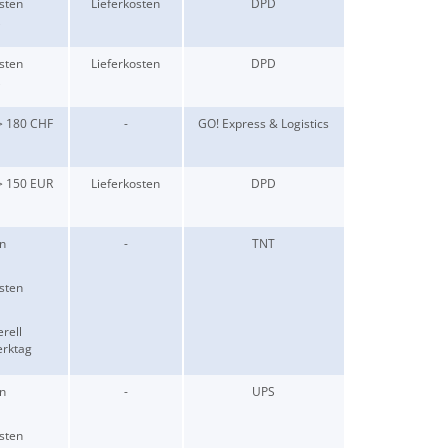
sten
Lieferkosten
DPD
sten
Lieferkosten
DPD
 > 180 CHF
-
GO! Express & Logistics
 > 150 EUR
Lieferkosten
DPD
n
-
TNT
sten
rell
rktag
n
-
UPS
sten