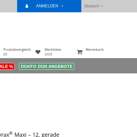
ANMELDEN
Deutsch
Produktvergleich
Merklisten
Warenkorb
(0)
(263)
ALE %
DGKFO 2026 ANGEBOTE
®
yrax
Maxi – 12, gerade