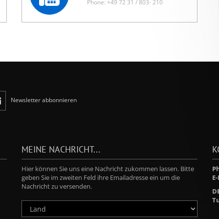
Phone: +49 72 31 / 803- 210
Newsletter abbonnieren
MEINE NACHRICHT...
K
Hier können Sie uns eine Nachricht zukommen lassen. Bitte
Ph
geben Sie im zweiten Feld ihre Emailadresse ein um die
E-
Nachricht zu versenden.
D
Tu