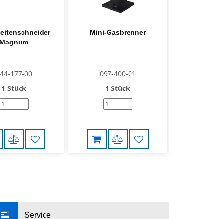
eitenschneider
Mini-Gasbrenner
Universal 
Magnum
Röhr
44-177-00
097-400-01
380-
1 Stück
1 Stück
1
Service