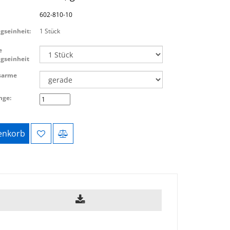
602-810-10
gseinheit:
1 Stück
e
gseinheit
sarme
nge:
nkorb