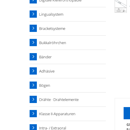
Digitale Kieferorthopädie
Lingualsystem
Bracketsysteme
Bukkalröhrchen
Bänder
Adhäsive
Bögen
Drähte · Drahtelemente
Klasse II-Apparaturen
G
Intra- / Extraoral
F