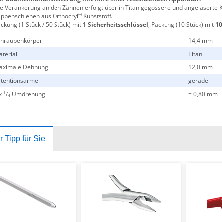
e Verankerung an den Zähnen erfolgt über in Titan gegossene und angelaserte Ka
®
ppenschienen aus Orthocryl
Kunststoff.
ckung (1 Stück / 50 Stück) mit
1 Sicherheitsschlüssel
, Packung (10 Stück) mit
10
chraubenkörper
14,4 mm
terial
Titan
aximale Dehnung
12,0 mm
etentionsarme
gerade
1
 x
/
Umdrehung
= 0,80 mm
4
 Tipp für Sie