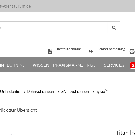
uf@dentaurum.de
Bestellformular
Schnellbestellung
HNTECHNIK
WISSEN · PRAXISMARKETING
SERVICE
S
®
Orthodontie
Dehnschrauben
GNE-Schrauben
hyrax
ück zur Übersicht
Titan h