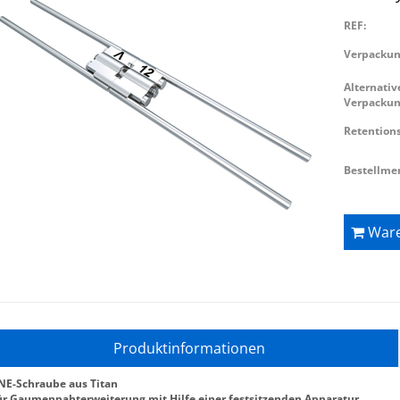
REF:
Verpackun
Alternativ
Verpackun
Retention
Bestellme
Ware
Produktinformationen
NE-Schraube aus Titan
ür Gaumennahterweiterung mit Hilfe einer festsitzenden Apparatur.