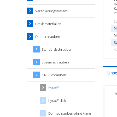
Di
Ka
Verankerungssystem
Pa
S
Praxismaterialien
Ma
M
Dehnschrauben
R
Standardschrauben
4
Spezialschrauben
Unser
GNE-Schrauben
®
hyrax
®
hyrax
click
Dehnschrauben ohne Arme