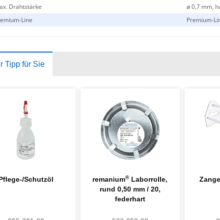
x. Drahtstärke
ø 0,7 mm, h
remium-Line
Premium-Lin
 Tipp für Sie
®
Pflege-/Schutzöl
remanium
Laborrolle,
Zange
rund 0,50 mm / 20,
federhart