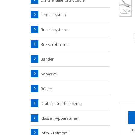
Digitale Kieferorthopädie
Lingualsystem
Bracketsysteme
Bukkalröhrchen
Bänder
Adhäsive
Bögen
Drähte · Drahtelemente
Klasse II-Apparaturen
Ei
Intra- / Extraoral