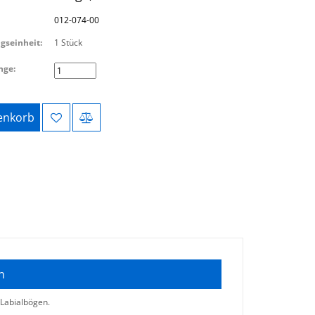
012-074-00
gseinheit:
1 Stück
nge:
nkorb
n
 Labialbögen.