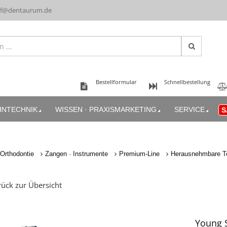
uf@dentaurum.de
Bestellformular
Schnellbestellung
HNTECHNIK
WISSEN · PRAXISMARKETING
SERVICE
S
Orthodontie
Zangen · Instrumente
Premium-Line
Herausnehmbare T
ück zur Übersicht
Young 