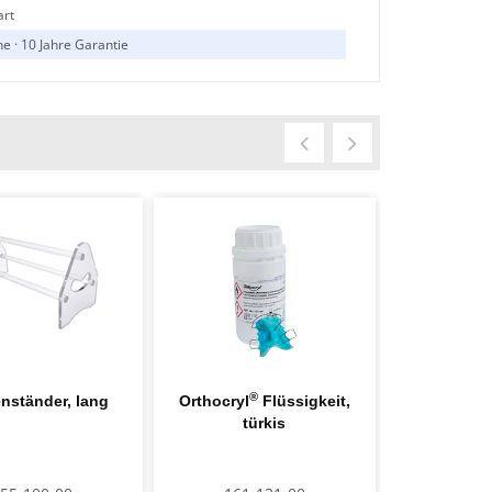
art
e · 10 Jahre Garantie
®
nständer, lang
Orthocryl
Flüssigkeit,
Orthocryl
türkis