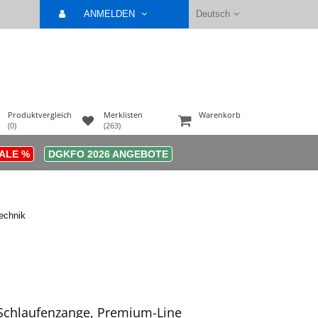
ANMELDEN
Deutsch
Produktvergleich
Merklisten
Warenkorb
(0)
(263)
ALE %
DGKFO 2026 ANGEBOTE
echnik
Schlaufenzange, Premium-Line