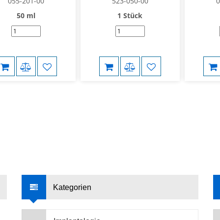
055-201-00
523-050-00
0
50 ml
1 Stück
Kategorien