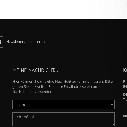
Newsletter abbonnieren
MEINE NACHRICHT...
K
Hier können Sie uns eine Nachricht zukommen lassen. Bitte
Ph
geben Sie im zweiten Feld ihre Emailadresse ein um die
E-
Nachricht zu versenden.
D
Tu
N