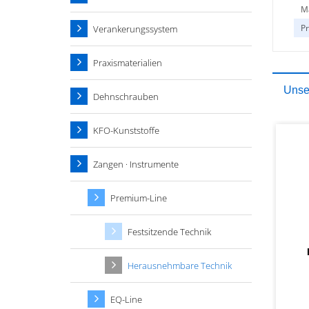
Ma
P
Verankerungssystem
Praxismaterialien
Unser
Dehnschrauben
KFO-Kunststoffe
Zangen · Instrumente
Premium-Line
Festsitzende Technik
Herausnehmbare Technik
EQ-Line