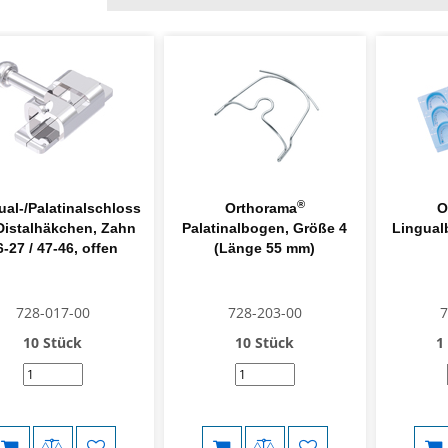
®
ual-/Palatinalschloss
Orthorama
O
Distalhäkchen, Zahn
Palatinalbogen, Größe 4
Lingual
6-27 / 47-46, offen
(Länge 55 mm)
728-017-00
728-203-00
7
10 Stück
10 Stück
1