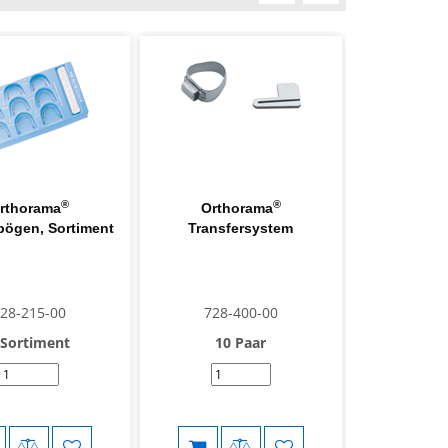
®
®
rthorama
Orthorama
Orthorama
bögen, Sortiment
Transfersystem
Lingualbo
(Läng
28-215-00
728-400-00
728-
 Sortiment
10 Paar
10 