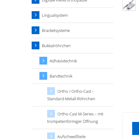
Digitale Kieferorthopädie
Lingualsystem
Bracketsysteme
Bukkalröhrchen
Adhäsivtechnik
Bandtechnik
Ortho / Ortho-Cast -
Standard-Metall-Röhrchen
Ortho-Cast M-Series – mit
trompetenförmiger Öffnung
Aufschweißteile