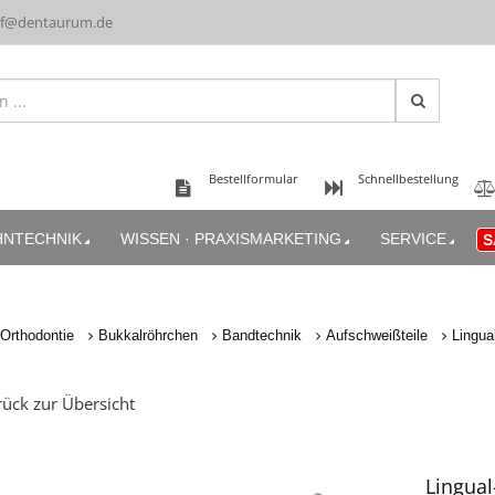
uf@dentaurum.de
Bestellformular
Schnellbestellung
HNTECHNIK
WISSEN · PRAXISMARKETING
SERVICE
S
Orthodontie
Bukkalröhrchen
Bandtechnik
Aufschweißteile
Lingua
ück zur Übersicht
Lingual