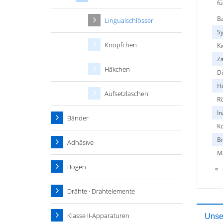
fü
Ba
Lingualschlösser
S
Knöpfchen
Ki
Z
Häkchen
Di
H
Aufsetzlaschen
R
In
Bänder
Ko
Br
Adhäsive
Ma
Bögen
Drähte · Drahtelemente
Klasse II-Apparaturen
Unser