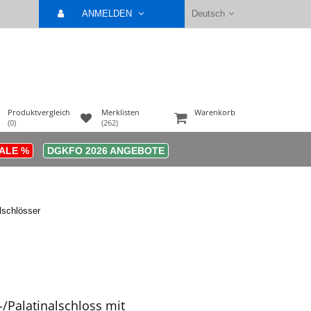
ANMELDEN
Deutsch
Produktvergleich
Merklisten
Warenkorb
(0)
(262)
ALE %
DGKFO 2026 ANGEBOTE
lschlösser
-/Palatinalschloss mit