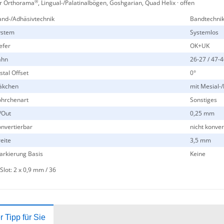
®
r Orthorama
, Lingual-/Palatinalbögen, Goshgarian, Quad Helix · offen
nd-/Adhäsivtechnik
Bandtechni
ystem
Systemlos
efer
OK+UK
ahn
26-27 / 47-
stal Offset
0°
äkchen
mit Mesial-
öhrchenart
Sonstiges
/Out
0,25 mm
nvertierbar
nicht konver
eite
3,5 mm
rkierung Basis
Keine
Slot: 2 x 0,9 mm / 36
 Tipp für Sie