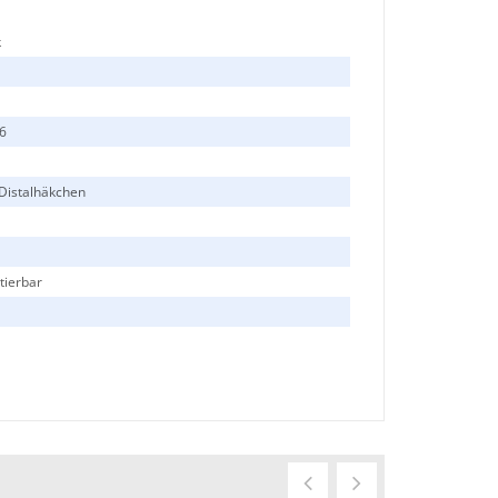
k
46
/Distalhäkchen
tierbar