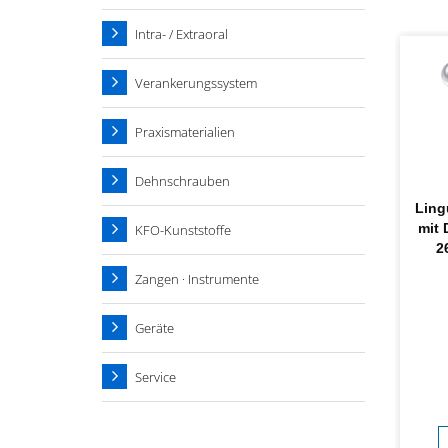
Intra- / Extraoral
Verankerungssystem
Praxismaterialien
Dehnschrauben
Ling
mit 
KFO-Kunststoffe
2
Zangen · Instrumente
Geräte
Service