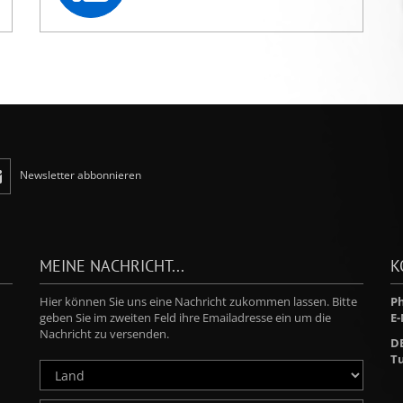
Newsletter abbonnieren
MEINE NACHRICHT...
K
Hier können Sie uns eine Nachricht zukommen lassen. Bitte
Ph
geben Sie im zweiten Feld ihre Emailadresse ein um die
E-
Nachricht zu versenden.
D
Tu