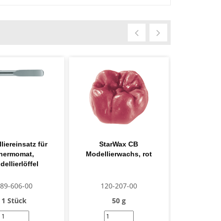
liereinsatz für
StarWax CB
Klebew
hermomat,
Modellierwachs, rot
ellierlöffel
89-606-00
120-207-00
122-
1 Stück
50 g
6