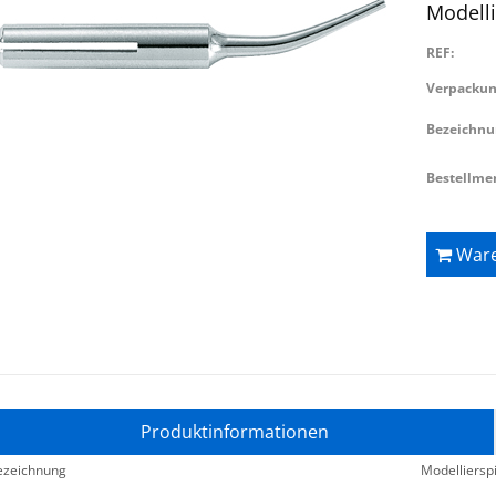
Modelli
REF:
Verpackun
Bezeichn
Bestellme
Ware
Produktinformationen
ezeichnung
Modellierspi