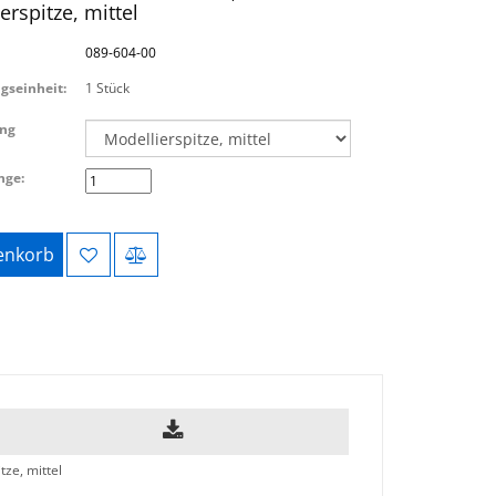
erspitze, mittel
089-604-00
gseinheit:
1 Stück
ung
nge:
nkorb
tze, mittel