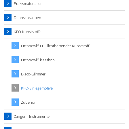
Praxismaterialien
Dehnschrauben
KFO-Kunststoffe
®
Orthocryl
LC - lichthärtender Kunststoff
®
Orthocryl
klassisch
Disco-Glimmer
KFO-Einlegemotive
Zubehör
Zangen · Instrumente