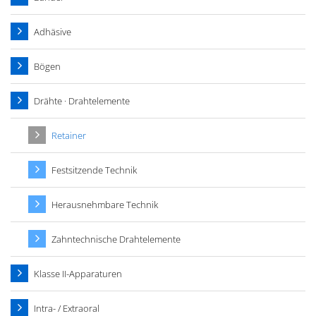
Adhäsive
Bögen
Drähte · Drahtelemente
Retainer
Festsitzende Technik
Herausnehmbare Technik
Zahntechnische Drahtelemente
Klasse II-Apparaturen
Intra- / Extraoral