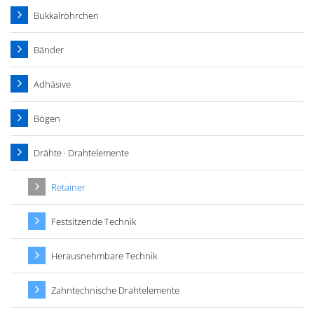
Bukkalröhrchen
Bänder
Adhäsive
Bögen
Drähte · Drahtelemente
Retainer
Festsitzende Technik
Herausnehmbare Technik
Zahntechnische Drahtelemente