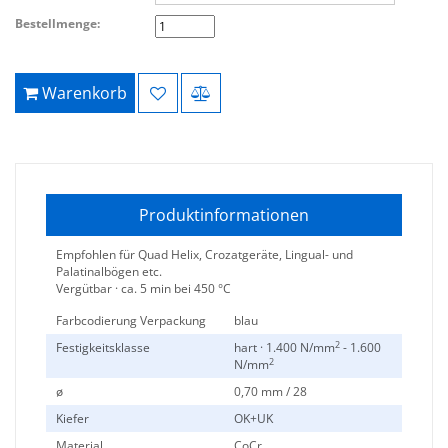
Bestellmenge:
Warenkorb
Produktinformationen
Empfohlen für Quad Helix, Crozatgeräte, Lingual- und
Palatinalbögen etc.
Vergütbar · ca. 5 min bei 450 °C
Farbcodierung Verpackung
blau
2
Festigkeitsklasse
hart · 1.400 N/mm
- 1.600
2
N/mm
ø
0,70 mm / 28
Kiefer
OK+UK
Material
CoCr