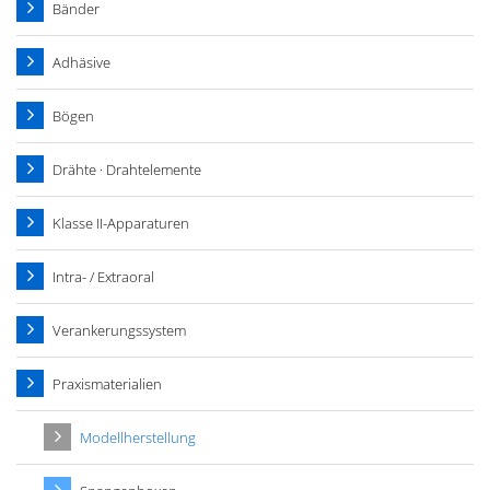
Bänder
Adhäsive
Bögen
Drähte · Drahtelemente
Klasse II-Apparaturen
Intra- / Extraoral
Verankerungssystem
Praxismaterialien
Modellherstellung