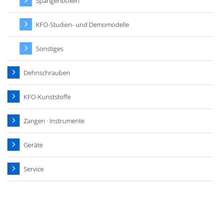
Spangenboxen
KFO-Studien- und Demomodelle
Sonstiges
Dehnschrauben
KFO-Kunststoffe
Zangen · Instrumente
Geräte
Service