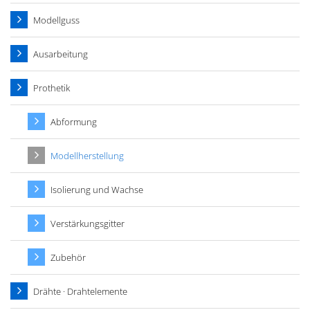
Modellguss
Ausarbeitung
Prothetik
Abformung
Modellherstellung
Isolierung und Wachse
Verstärkungsgitter
Zubehör
Drähte · Drahtelemente