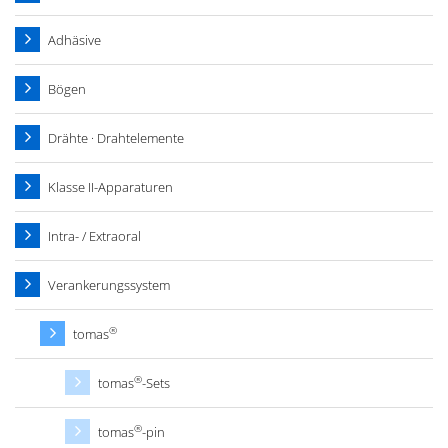
Adhäsive
Bögen
Drähte · Drahtelemente
Klasse II-Apparaturen
Intra- / Extraoral
Verankerungssystem
®
tomas
®
tomas
-Sets
®
tomas
-pin