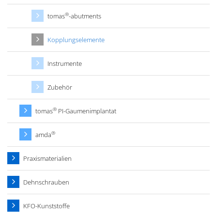
®
tomas
-abutments
Kopplungselemente
Instrumente
Zubehör
®
tomas
PI-Gaumenimplantat
®
amda
Praxismaterialien
Dehnschrauben
KFO-Kunststoffe