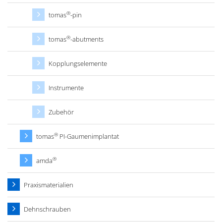
®
tomas
-pin
®
tomas
-abutments
Kopplungselemente
Instrumente
Zubehör
®
tomas
PI-Gaumenimplantat
®
amda
Praxismaterialien
Dehnschrauben