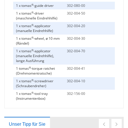
®
1 x tomas
-guide driver
302-080-00
®
1 x tomas
-driver
302-004-50
(maschinelle Eindrehhilfe)
®
1 x tomas
-applicator
302-004-20
(manuelle Eindrehhilfe)
®
1 x tomas
-wheel, ø 10 mm
302-004-30
(Rändel)
®
1 x tomas
-applicator
302-004-70
(manuelle Eindrehhilfe),
lange Ausführung
®
1 tomas
-torque ratchet
302-004-41
(Drehmomentratsche)
®
1 x tomas
-screwdriver
302-004-10
(Schraubendreher)
®
1 x tomas
-tool tray
302-156-00
(Instrumentenbox)
Unser Tipp für Sie