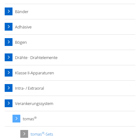
Bänder
Adhäsive
Bögen
Drähte · Drahtelemente
Klasse II-Apparaturen
Intra- / Extraoral
Verankerungssystem
®
tomas
®
tomas
-Sets