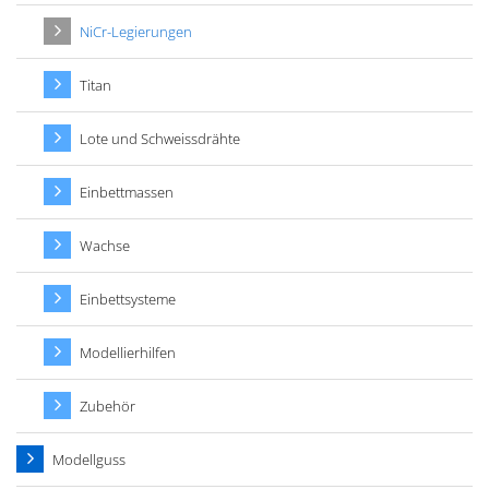
NiCr-Legierungen
Titan
Lote und Schweissdrähte
Einbettmassen
Wachse
Einbettsysteme
Modellierhilfen
Zubehör
Modellguss