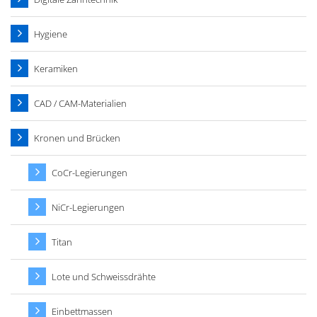
Hygiene
Keramiken
CAD / CAM-Materialien
Kronen und Brücken
CoCr-Legierungen
NiCr-Legierungen
Titan
Lote und Schweissdrähte
Einbettmassen