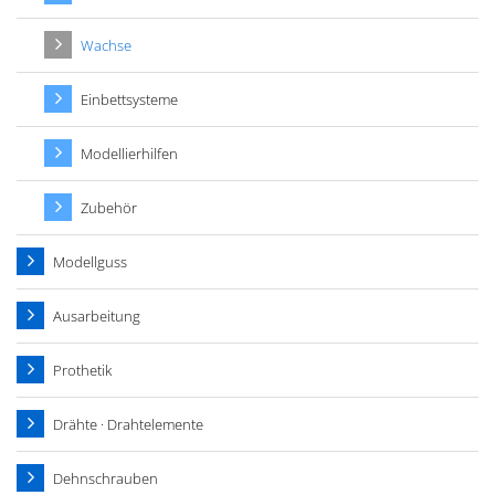
Wachse
Einbettsysteme
Modellierhilfen
Zubehör
Modellguss
Ausarbeitung
Prothetik
Drähte · Drahtelemente
Dehnschrauben