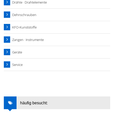
Drähte · Drahtelemente
Dehnschrauben
KFO-Kunststoffe
Zangen · Instrumente
Geräte
Service
häufig besucht: