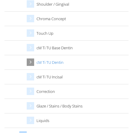
Shoulder / Gingival
Chroma Concept
Touch Up
cM Ti TU Base Dentin
cM Ti TU Dentin
cM Ti TU Incisal
Correction
Glaze / Stains / Body Stains
Liquids