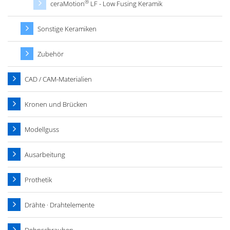
®
ceraMotion
LF - Low Fusing Keramik
Sonstige Keramiken
Zubehör
CAD / CAM-Materialien
Kronen und Brücken
Modellguss
Ausarbeitung
Prothetik
Drähte · Drahtelemente