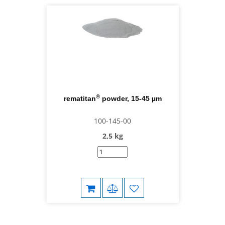
®
rematitan
powder, 15-45 µm
100-145-00
2,5 kg