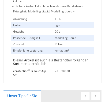
in Einem.
höhere Ästhetik durch hochverdichtete Randleisten
Flüssigkeit: Modelling Liquid, Modelling Liquid +
Abkürzung
TU D
Farbe
light
Gewicht
20 g
Passende Flüssigkeit
Modelling Liquid
Zustand
Pulver
®
Empfohlene Legierung
rematitan
Dieser Artikel ist auch als Bestandteil folgender
Sortimente erhältlich:
®
ceraMotion
Ti Touch Up
251-800-50
Set
Unser Tipp für Sie