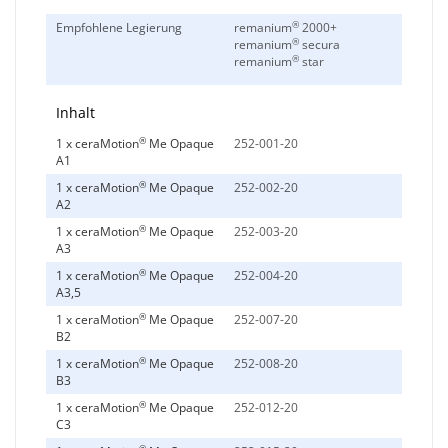
®
Empfohlene Legierung
remanium
2000+
®
remanium
secura
®
remanium
star
Inhalt
®
1 x ceraMotion
Me Opaque
252-001-20
A1
®
1 x ceraMotion
Me Opaque
252-002-20
A2
®
1 x ceraMotion
Me Opaque
252-003-20
A3
®
1 x ceraMotion
Me Opaque
252-004-20
A3,5
®
1 x ceraMotion
Me Opaque
252-007-20
B2
®
1 x ceraMotion
Me Opaque
252-008-20
B3
®
1 x ceraMotion
Me Opaque
252-012-20
C3