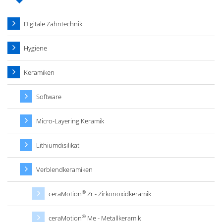
Digitale Zahntechnik
Hygiene
Keramiken
Software
Micro-Layering Keramik
Lithiumdisilikat
Verblendkeramiken
®
ceraMotion
Zr - Zirkonoxidkeramik
®
ceraMotion
Me - Metallkeramik