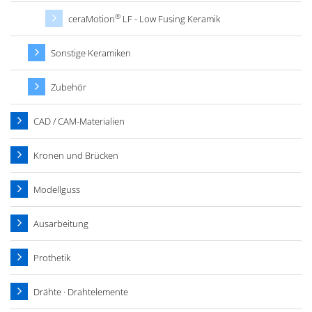
®
ceraMotion
LF - Low Fusing Keramik
Sonstige Keramiken
Zubehör
CAD / CAM-Materialien
Kronen und Brücken
Modellguss
Ausarbeitung
Prothetik
Drähte · Drahtelemente