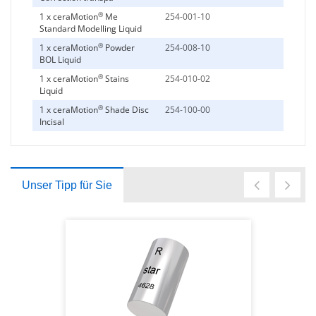
®
1 x ceraMotion
Me
254-001-10
Standard Modelling Liquid
®
1 x ceraMotion
Powder
254-008-10
BOL Liquid
®
1 x ceraMotion
Stains
254-010-02
Liquid
®
1 x ceraMotion
Shade Disc
254-100-00
Incisal
Unser Tipp für Sie