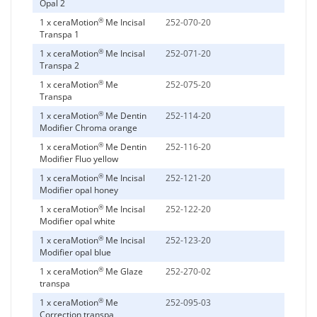
Opal 2
®
1 x ceraMotion
Me Incisal
252-070-20
Transpa 1
®
1 x ceraMotion
Me Incisal
252-071-20
Transpa 2
®
1 x ceraMotion
Me
252-075-20
Transpa
®
1 x ceraMotion
Me Dentin
252-114-20
Modifier Chroma orange
®
1 x ceraMotion
Me Dentin
252-116-20
Modifier Fluo yellow
®
1 x ceraMotion
Me Incisal
252-121-20
Modifier opal honey
®
1 x ceraMotion
Me Incisal
252-122-20
Modifier opal white
®
1 x ceraMotion
Me Incisal
252-123-20
Modifier opal blue
®
1 x ceraMotion
Me Glaze
252-270-02
transpa
®
1 x ceraMotion
Me
252-095-03
Correction transpa