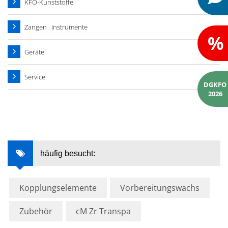
KFO-Kunststoffe
Zangen · Instrumente
%
Geräte
Service
DGKFO
2026
häufig besucht:
Kopplungselemente
Vorbereitungswachs
Zubehör
cM Zr Transpa