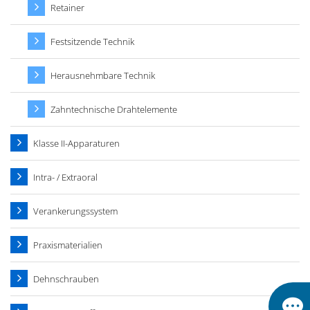
Retainer
Festsitzende Technik
Herausnehmbare Technik
Zahntechnische Drahtelemente
Klasse II-Apparaturen
Intra- / Extraoral
Verankerungssystem
Praxismaterialien
Dehnschrauben