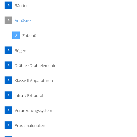
Bänder
Adhäsive
Zubehör
Bögen
Drähte · Drahtelemente
Klasse II-Apparaturen
Intra- / Extraoral
Verankerungssystem
Praxismaterialien