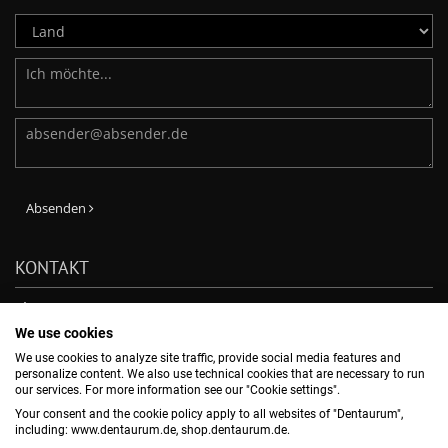
Absenden
KONTAKT
Phone: +49-7231-803-210
E-Mail:
verkauf@dentaurum.de
We use cookies
DENTAURUM GmbH & Co. KG
We use cookies to analyze site traffic, provide social media features and
Turnstr. 31, 75228 Ispringen, -
personalize content. We also use technical cookies that are necessary to run
our services. For more information see our "Cookie settings".
Your consent and the cookie policy apply to all websites of "Dentaurum",
NEWSLETTER ABBONNIEREN
including: www.dentaurum.de, shop.dentaurum.de.