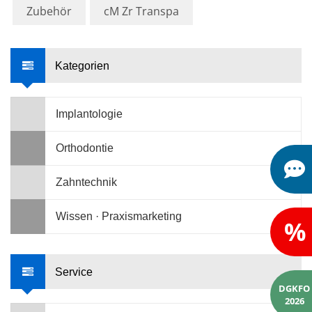
Zubehör
cM Zr Transpa
Kategorien
Implantologie
Orthodontie
Zahntechnik
Wissen · Praxismarketing
%
Service
DGKFO
2026