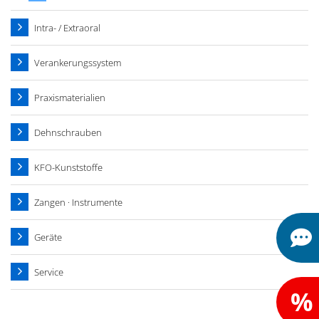
Intra- / Extraoral
Verankerungssystem
Praxismaterialien
Dehnschrauben
KFO-Kunststoffe
Zangen · Instrumente
Geräte
Service
%