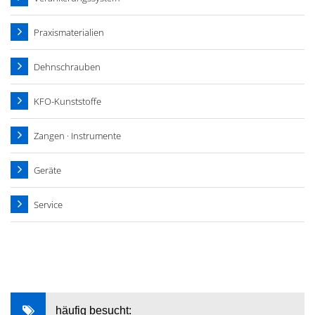
Praxismaterialien
Dehnschrauben
KFO-Kunststoffe
Zangen · Instrumente
Geräte
Service
häufig besucht: