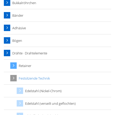
Bukkalröhrchen
Bänder
Adhäsive
Bögen
Drähte · Drahtelemente
Retainer
Festsitzende Technik
Edelstahl (Nickel-Chrom)
Edelstahl (verseilt und geflochten)