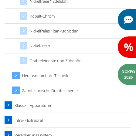
Nickelfreier* Edelstahl
Kobalt-Chrom
Nickelfreies Titan-Molybdän
%
Nickel-Titan
Drahtelemente und Zubehör
DGKFO
Herausnehmbare Technik
2026
Zahntechnische Drahtelemente
Klasse II-Apparaturen
Intra- / Extraoral
Verankerungssystem