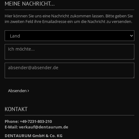
MEINE NACHRICHT...
Hier können Sie uns eine Nachricht zukommen lassen. Bitte geben Sie
im zweiten Feld ihre Emailadresse ein um die Nachricht zu versenden.
Absenden
KONTAKT
Phone: +49-7231-803-210
E-Mail:
verkauf@dentaurum.de
We use cookies
DENTAURUM GmbH & Co. KG
We use cookies to analyze site traffic, provide social media features and