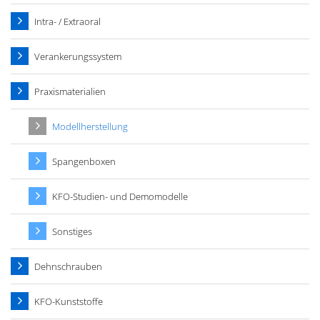
Intra- / Extraoral
Verankerungssystem
Praxismaterialien
Modellherstellung
Spangenboxen
KFO-Studien- und Demomodelle
Sonstiges
Dehnschrauben
KFO-Kunststoffe