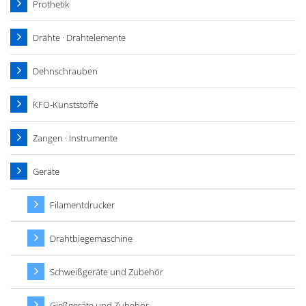
Prothetik
Drähte · Drahtelemente
Dehnschrauben
KFO-Kunststoffe
Zangen · Instrumente
Geräte
Filamentdrucker
Drahtbiegemaschine
Schweißgeräte und Zubehör
Gießgeräte und Zubehör