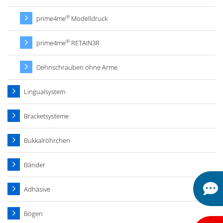
®
prime4me
Modelldruck
®
prime4me
RETAIN3R
Dehnschrauben ohne Arme
Lingualsystem
Bracketsysteme
Bukkalröhrchen
Bänder
Adhäsive
Bögen