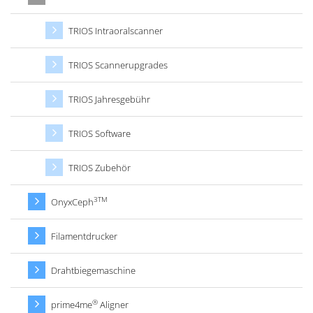
TRIOS Intraoralscanner
TRIOS Scannerupgrades
TRIOS Jahresgebühr
TRIOS Software
TRIOS Zubehör
3TM
OnyxCeph
Filamentdrucker
Drahtbiegemaschine
®
prime4me
Aligner