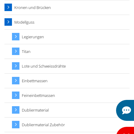
Kronen und Brücken
Modellguss
Legierungen
Titan
Lote und Schweissdrähte
Einbettmassen
Feineinbettmassen
Dubliermaterial
Dubliermaterial Zubehör