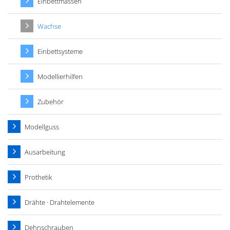
Einbettmassen
Wachse
Einbettsysteme
Modellierhilfen
Zubehör
Modellguss
Ausarbeitung
Prothetik
Drähte · Drahtelemente
Dehnschrauben