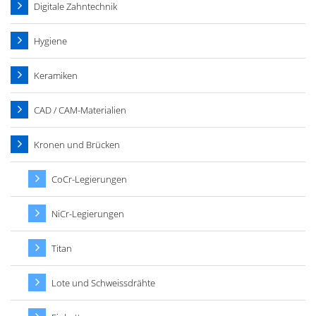
Digitale Zahntechnik
Hygiene
Keramiken
CAD / CAM-Materialien
Kronen und Brücken
CoCr-Legierungen
NiCr-Legierungen
Titan
Lote und Schweissdrähte