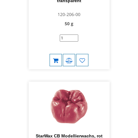
transparent
120-206-00
50 g
StarWax CB Modellierwachs, rot