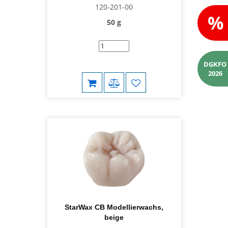
120-201-00
%
50 g
DGKFO
2026
StarWax CB Modellierwachs,
beige