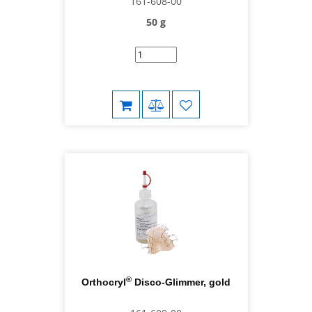
161-608-00
50 g
®
Orthocryl
Disco-Glimmer, gold