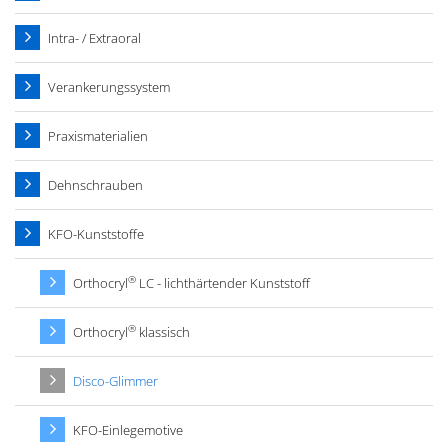
Intra- / Extraoral
Verankerungssystem
Praxismaterialien
Dehnschrauben
KFO-Kunststoffe
®
Orthocryl
LC - lichthärtender Kunststoff
®
Orthocryl
klassisch
Disco-Glimmer
KFO-Einlegemotive