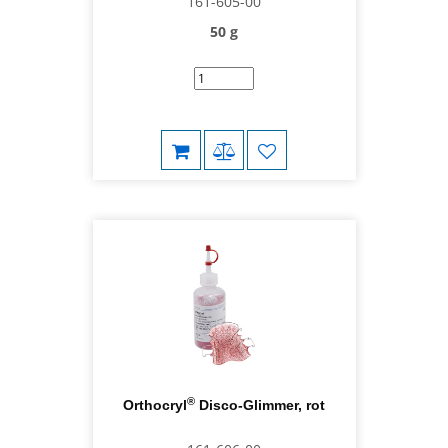
161-605-00
50 g
®
Orthocryl
Disco-Glimmer, rot