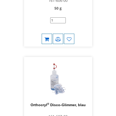
161-606-00
50 g
®
Orthocryl
Disco-Glimmer, blau