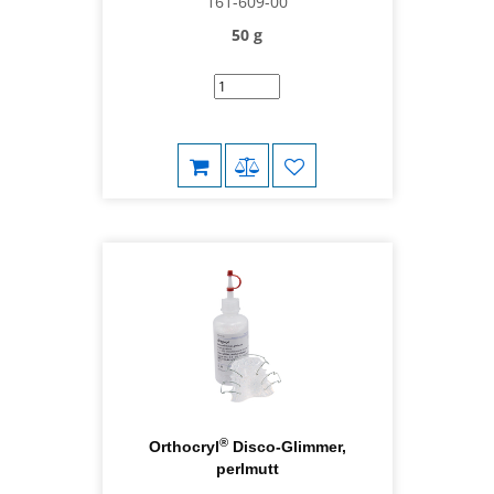
161-609-00
50 g
®
Orthocryl
Disco-Glimmer,
perlmutt