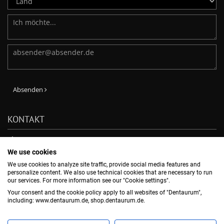
Absenden
KONTAKT
Phone: +49-7231-803-210
E-Mail:
verkauf@dentaurum.de
We use cookies
DENTAURUM GmbH & Co. KG
We use cookies to analyze site traffic, provide social media features and
Turnstr. 31, 75228 Ispringen, -
personalize content. We also use technical cookies that are necessary to run
our services. For more information see our "Cookie settings".
Your consent and the cookie policy apply to all websites of "Dentaurum",
NEWSLETTER ABBONNIEREN
including: www.dentaurum.de, shop.dentaurum.de.