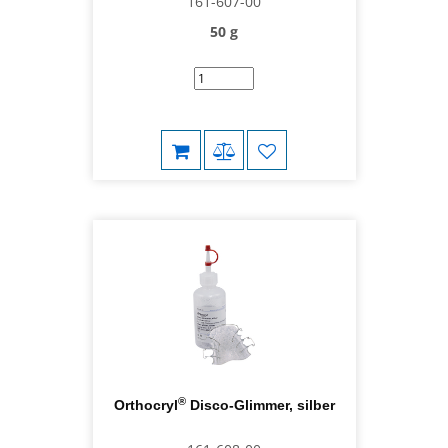
161-607-00
50 g
®
Orthocryl
Disco-Glimmer, silber