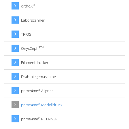
®
orthoX
Laborscanner
TRIOS
3TM
OnyxCeph
Filamentdrucker
Drahtbiegemaschine
®
prime4me
Aligner
®
prime4me
Modelldruck
®
prime4me
RETAIN3R