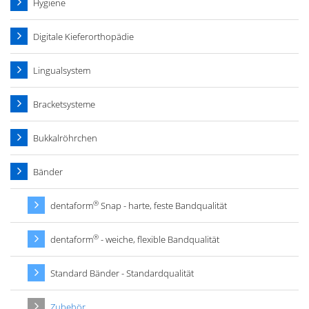
Hygiene
Digitale Kieferorthopädie
Lingualsystem
Bracketsysteme
Bukkalröhrchen
Bänder
®
dentaform
Snap - harte, feste Bandqualität
®
dentaform
- weiche, flexible Bandqualität
Standard Bänder - Standardqualität
Zubehör