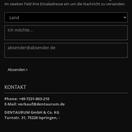
im zweiten Feld ihre Emailadresse ein um die Nachricht zu versenden.
Absenden
KONTAKT
Phone: +49-7231-803-210
E-Mail:
verkauf@dentaurum.de
We use cookies
DENTAURUM GmbH & Co. KG
We use cookies to analyze site traffic, provide social media features and
Turnstr. 31, 75228 Ispringen, -
personalize content. We also use technical cookies that are necessary to run
our services. For more information see our "Cookie settings".
Your consent and the cookie policy apply to all websites of "Dentaurum",