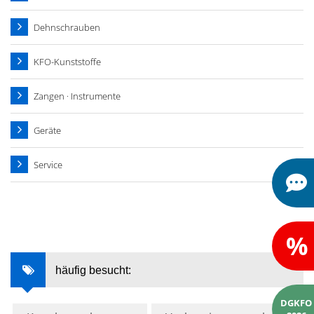
Dehnschrauben
KFO-Kunststoffe
Zangen · Instrumente
Geräte
Service
%
häufig besucht:
DGKFO