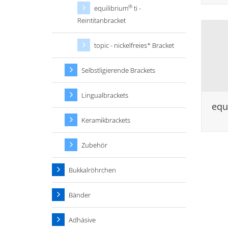
®
equilibrium
ti -
Reintitanbracket
topic - nickelfreies* Bracket
Selbstligierende Brackets
Lingualbrackets
equ
Keramikbrackets
Zubehör
Bukkalröhrchen
Bänder
Adhäsive