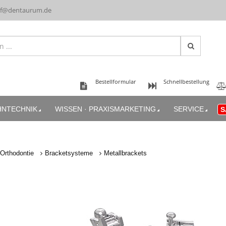
uf@dentaurum.de
Bestellformular
Schnellbestellung
HNTECHNIK
WISSEN · PRAXISMARKETING
SERVICE
S
Orthodontie
Bracketsysteme
Metallbrackets