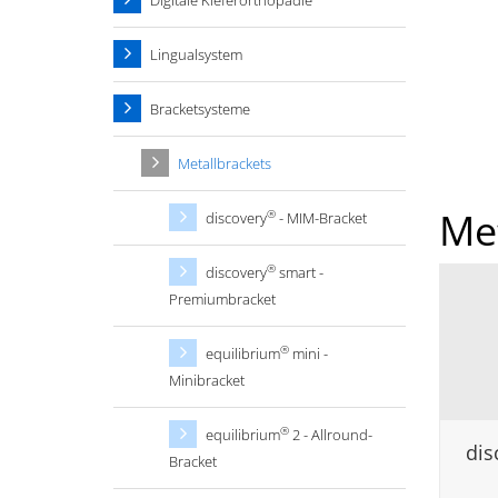
Digitale Kieferorthopädie
Lingualsystem
Bracketsysteme
Metallbrackets
Me
®
discovery
- MIM-Bracket
®
discovery
smart -
Premiumbracket
®
equilibrium
mini -
Minibracket
®
equilibrium
2 - Allround-
dis
Bracket