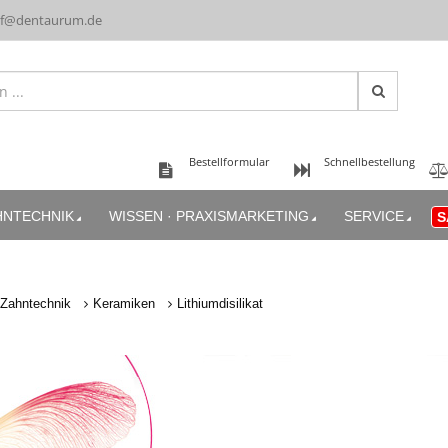
uf@dentaurum.de
Bestellformular
Schnellbestellung
HNTECHNIK
WISSEN · PRAXISMARKETING
SERVICE
S
Zahntechnik
Keramiken
Lithiumdisilikat