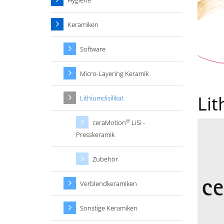
Hygiene
Keramiken
Software
Micro-Layering Keramik
Lit
Lithiumdisilikat
®
ceraMotion
LiSi -
Presskeramik
Zubehör
Verblendkeramiken
Sonstige Keramiken