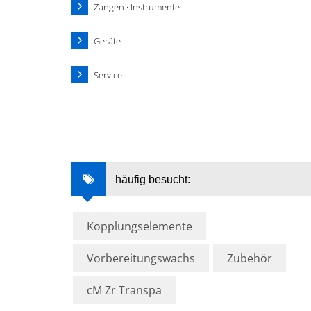
Zangen · Instrumente
Geräte
Service
häufig besucht:
Kopplungselemente
Vorbereitungswachs
Zubehör
cM Zr Transpa