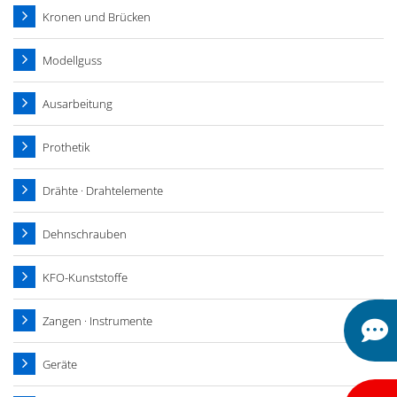
Kronen und Brücken
Modellguss
Ausarbeitung
Prothetik
Drähte · Drahtelemente
Dehnschrauben
KFO-Kunststoffe
Zangen · Instrumente
Geräte