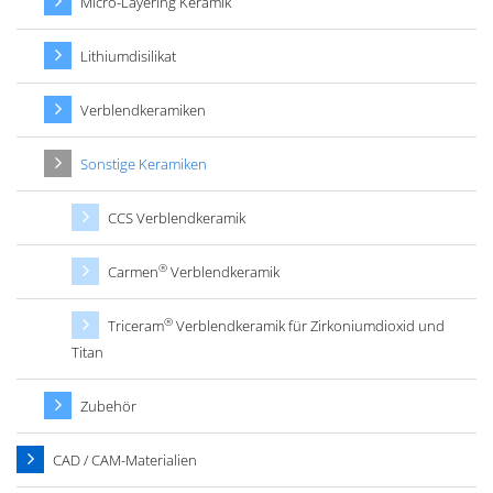
Micro-Layering Keramik
Lithiumdisilikat
Verblendkeramiken
Sonstige Keramiken
CCS Verblendkeramik
®
Carmen
Verblendkeramik
®
Triceram
Verblendkeramik für Zirkoniumdioxid und
Titan
Zubehör
CAD / CAM-Materialien