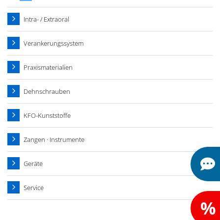
Intra- / Extraoral
Verankerungssystem
Praxismaterialien
Dehnschrauben
KFO-Kunststoffe
Zangen · Instrumente
Geräte
Service
%