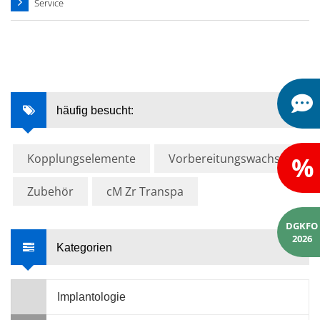
Service
häufig besucht:
Kopplungselemente
Vorbereitungswachs
%
Zubehör
cM Zr Transpa
DGKFO
2026
Kategorien
Implantologie