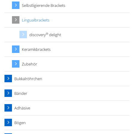
Selbstligierende Brackets
Lingualbrackets
®
discovery
delight
Keramikbrackets
Zubehör
Bukkalröhrchen
Bänder
Adhäsive
Bögen