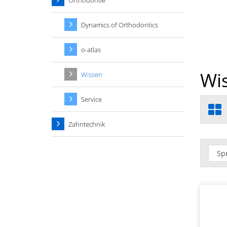
Orthodontie
Dynamics of Orthodontics
o-atlas
Wis
Wissen
Service
Zahntechnik