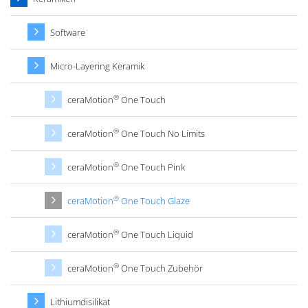
Software
Micro-Layering Keramik
®
ceraMotion
One Touch
®
ceraMotion
One Touch No Limits
®
ceraMotion
One Touch Pink
®
ceraMotion
One Touch Glaze
®
ceraMotion
One Touch Liquid
®
ceraMotion
One Touch Zubehör
Lithiumdisilikat