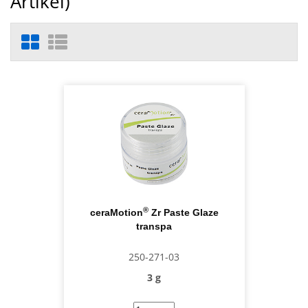
Artikel)
®
ceraMotion
Zr Paste Glaze
transpa
250-271-03
3 g