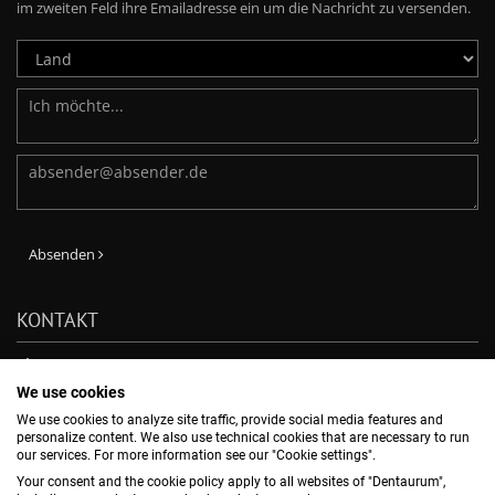
im zweiten Feld ihre Emailadresse ein um die Nachricht zu versenden.
Absenden
KONTAKT
Phone: +49-7231-803-210
E-Mail:
verkauf@dentaurum.de
We use cookies
DENTAURUM GmbH & Co. KG
We use cookies to analyze site traffic, provide social media features and
Turnstr. 31, 75228 Ispringen, -
personalize content. We also use technical cookies that are necessary to run
our services. For more information see our "Cookie settings".
Your consent and the cookie policy apply to all websites of "Dentaurum",