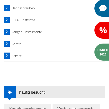
Dehnschrauben
KFO-Kunststoffe
%
Zangen · Instrumente
Geräte
DGKFO
2026
Service
häufig besucht:
Kopplungselemente
Vorbereitungswachs