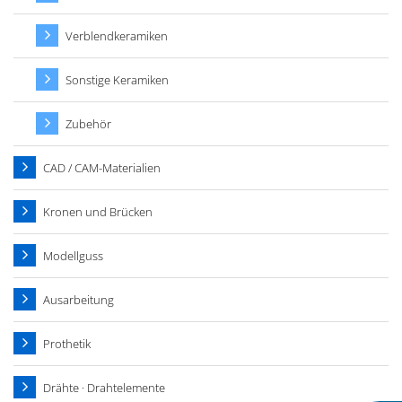
Verblendkeramiken
Sonstige Keramiken
Zubehör
CAD / CAM-Materialien
Kronen und Brücken
Modellguss
Ausarbeitung
Prothetik
Drähte · Drahtelemente