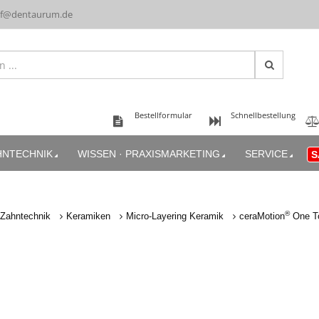
uf@dentaurum.de
Bestellformular
Schnellbestellung
HNTECHNIK
WISSEN · PRAXISMARKETING
SERVICE
S
®
Zahntechnik
Keramiken
Micro-Layering Keramik
ceraMotion
One To