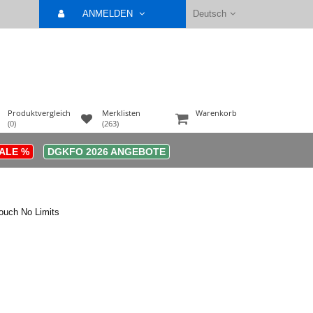
ANMELDEN
Deutsch
Produktvergleich
Merklisten
Warenkorb
(0)
(263)
ALE %
DGKFO 2026 ANGEBOTE
uch No Limits