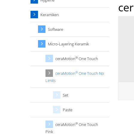
Hygiene
ce
Keramiken
Software
Micro-Layering Keramik
®
ceraMotion
One Touch
®
ceraMotion
One Touch No
Limits
Set
Paste
®
ceraMotion
One Touch
Pink