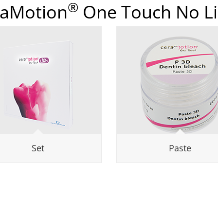
®
raMotion
One Touch No L
Set
Paste