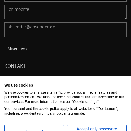
Absenden
KONTAKT
Phone: +49-7231-803-210
E-Mail:
verkauf@dentaurum.de
We use cookies
DENTAURUM GmbH & Co. KG
We use cookies to analyze site traffic, provide social media features and
Turnstr. 31, 75228 Ispringen, -
personalize content. We also use technical cookies that are necessary to run
our services. For more information see our "Cookie settings".
Your consent and the cookie policy apply to all websites of "Dentaurum",
NEWSLETTER ABBONNIEREN
including: www.dentaurum.de, shop.dentaurum.de.
Accept only necessary